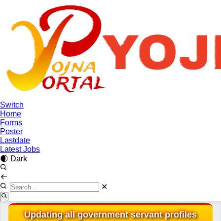
Post Date / Update:
23-Jan-2025 11:07:56
Home
>>
Profile
>>
IFMS Profile Update, Karmchari Profile ekyc
Advertisement
Ad
Switch
Home
Forms
Poster
Lastdate
Latest Jobs
🌒 Dark
✕
Updating all government servant profiles