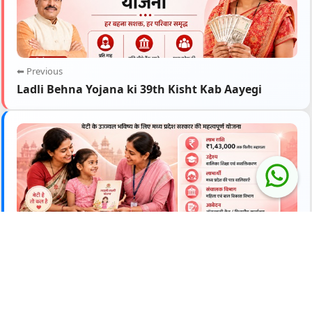
⬅ Previous
Ladli Behna Yojana ki 39th Kisht Kab Aayegi
Up Next ➡
CM Ladli Laxmi Yojana 2026
Related Keywords: