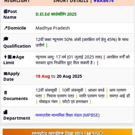
HIGHLIGHT
SHORT DETAILS |
#BAB674
📰Post
D.El.Ed काउंसलिंग 2025
Name
📍Domicile
Madhya Pradesh
🎓
12वीं कक्षा न्यूनतम 50% अंकों (आरक्षित वर्ग हेतु 45%) के साथ
उत्तीर्ण
|
Qualification
👨🏼‍🎓Age
न्यूनतम आयु: 17 वर्ष (01 जुलाई 2025 तक)
|
आरक्षित वर्गों को
Limit
सरकार द्वारा निर्धारित छूट मिल सकती है।
|
📅Apply
18 Aug
to
20 Aug 2025
Date
12वीं अंकसूची
|
10वीं अंकसूची
|
आधार कार्ड
|
आय प्रमाण
📄
पत्र
|
निवास प्रमाण पत्र
|
जाति प्रमाण पत्र
|
समग्र आई डी
Documents
|
मोबाइल नंबर
|
फोटो एवं हस्ताक्षर
|
🏬
मध्यप्रदेश माध्यमिक शिक्षा मंडल (MPBSE)
Department