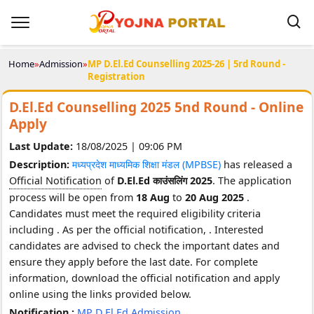
Home
»
Admission
»
MP D.El.Ed Counselling 2025-26 | 5rd Round -
Registration
D.El.Ed Counselling 2025 5nd Round - Online
Apply
Last Update:
18/08/2025 | 09:06 PM
Description:
मध्यप्रदेश माध्यमिक शिक्षा मंडल (MPBSE)
has released a
Official Notification
of
D.El.Ed काउंसलिंग 2025
. The application
process will be open from
18 Aug
to
20 Aug 2025
.
Candidates must meet the required eligibility criteria
including
. As per the official notification,
. Interested
candidates are advised to check the important dates and
ensure they apply before the last date. For complete
information, download the official notification and apply
online using the links provided below.
Notification :
MP D.El.Ed Admission