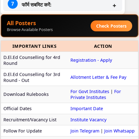
फॉर्म सबमिट करें:
All Posters
Check Posters
Browse Available Posters
IMPORTANT LINKS
ACTION
D.El.Ed Counselling for 4rd
Registration - Apply
Round
D.El.Ed Counselling for 3rd
Allotment Letter & Fee Pay
Round - Out
For Govt Institutes
|
For
Download Rulebooks
Private Institutes
Official Dates
Important Date
Recruitment/Vacancy List
Institute Vacancy
Follow For Update
Join Telegram
|
Join Whatsapp