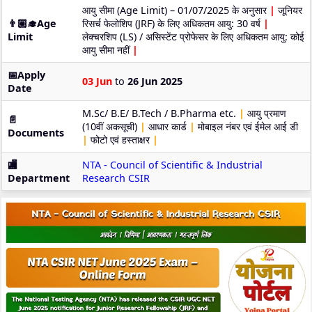
आयु सीमा (Age Limit) – 01/07/2025 के अनुसार
|
जूनियर
👨🏼‍🎓Age
रिसर्च फेलोशिप (JRF) के लिए अधिकतम आयु: 30 वर्ष
|
Limit
लेक्चरशिप (LS) / असिस्टेंट प्रोफेसर के लिए अधिकतम आयु: कोई
आयु सीमा नहीं
|
📅Apply
03 Jun
to
26 Jun 2025
Date
M.Sc/ B.E/ B.Tech / B.Pharma etc.
|
आयु प्रमाण
📄
(10वीं अकसूची)
|
आधार कार्ड
|
मोबाइल नंबर एवं ईमेल आई डी
Documents
|
फोटो एवं हस्ताक्षर
|
🏬
NTA - Council of Scientific & Industrial
Department
Research CSIR