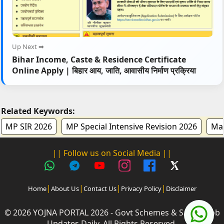
Up Next ➡
Bihar Income, Caste & Residence Certificate
Online Apply | बिहार आय, जाति, आवासीय निर्माण प्रक्रिया
Related Keywords:
MP SIR 2026
MP Special Intensive Revision 2026
Mad
|| Follow us on Social Media ||
|
|
|
|
Home
About Us
Contact Us
Privacy Policy
Disclaimer
© 2026 YOJNA PORTAL 2026 - Govt Schemes & Sarkari Job
Updates Daily. All Rights Reserved.