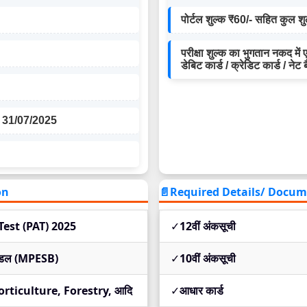
पोर्टल शुल्क ₹60/- सहित कुल शुल
परीक्षा शुल्क का भुगतान नकद म
डेबिट कार्ड / क्रेडिट कार्ड / न
े 31/07/2025
on
📄Required Details/ Document
Test (PAT) 2025
✓
12वीं अंकसूची
 मंडल (MPESB)
✓
10वीं अंकसूची
orticulture, Forestry, आदि
✓
आधार कार्ड