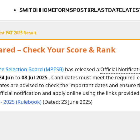
SWITCH
HOME
FORMS
POSTER
LASTDATE
LATES
st PAT 2025 Result
ared – Check Your Score & Rank
e Selection Board (MPESB)
has released a
Official Notificat
24 Jun
to
08 Jul 2025
. Candidates must meet the required eli
ates are advised to check the important dates and ensure th
icial notification and apply online using the links provided
 - 2025 (Rulebook)
(Dated: 23 June 2025)