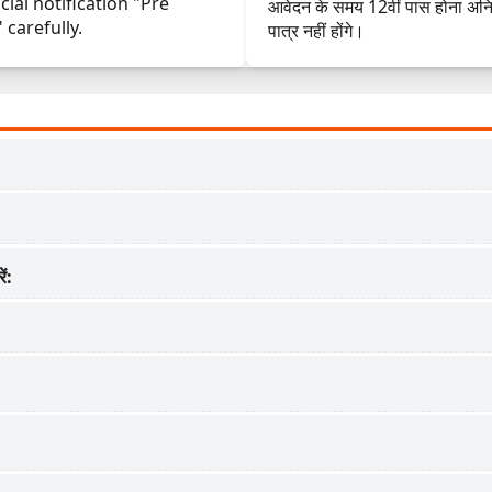
cial notification "Pre
आवेदन के समय 12वीं पास होना अनिवार
 carefully.
पात्र नहीं होंगे।
ं: