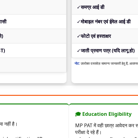
✓
समग्र आई डी
वासी
✓
मोबाइल नंबर एवं ईमेल आई डी
े)
✓
फोटो एवं हस्ताक्षर
BT)
✓
जाती प्रमाण पत्र (यदि लागू हो)
नोट:
उपरोक्त दस्तावेज़ सामान्य जानकारी हेतु हैं, आवश्य
🎓 Education Eligibility
 नहीं है।
MP PAT में वही छात्र आवेदन कर सकते 
परीक्षा दे रहे हैं।