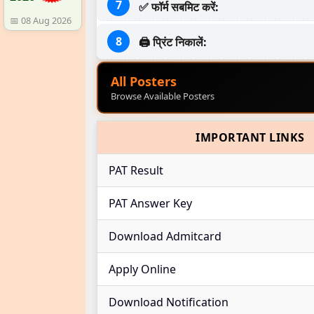
✅ फॉर्म सबमिट करें:
📅 08 Aug 2026
🖨 प्रिंट निकालें:
All Posters
Browse Available Posters
IMPORTANT LINKS
PAT Result
PAT Answer Key
Download Admitcard
Apply Online
Download Notification