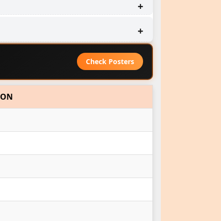
Check Posters
ION