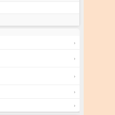
›
›
›
›
›