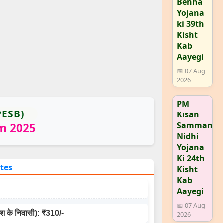
Behna
Yojana
ki 39th
Kisht
Kab
Aayegi
📅 07 Aug
2026
PM
PESB)
Kisan
Samman
rm 2025
Nidhi
Yojana
Ki 24th
ates
Kisht
Kab
Aayegi
📅 07 Aug
ेश के निवासी): ₹310/-
2026