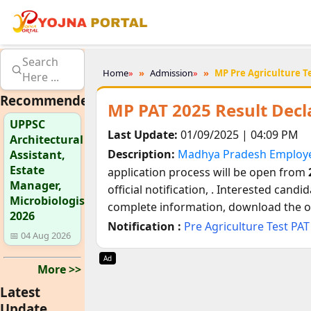
Search
Home
»
Admission
»
MP Pre Agriculture Te
Here ...
Recommended
MP PAT 2025 Result Decl
UPPSC
Last Update:
01/09/2025 | 04:09 PM
Architectural
Description:
Madhya Pradesh Employe
Assistant,
Estate
application process will be open from
Manager,
official notification,
. Interested candid
Microbiologist
complete information, download the off
2026
Notification :
Pre Agriculture Test PAT
📅 04 Aug 2026
Ad
More >>
Latest
Update