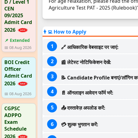
For age relaxation, please read the offi
D / Level 1
Agriculture Test PAT - 2025 (Rulebook)"
CEN
09/2025
Admit Card
2026
👨‍💻 How to Apply
📌 Extended
🔗 आधिकारिक वेबसाइट पर जाएं:
📅 08 Aug 2026
BOI Credit
📰 लेटेस्ट नोटिफिकेशन देखें:
Officer
Admit Card
📝 Candidate Profile बनाएं/लॉगिन करे
2026
📄 ऑनलाइन आवेदन फॉर्म भरें:
📅 08 Aug 2026
📤 दस्तावेज़ अपलोड करें:
CGPSC
ADPPO
Exam
💳 शुल्क भुगतान करें:
Schedule
2026