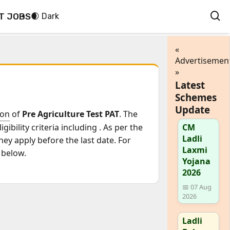
T JOBS
🌒 Dark
«
Advertisemen
»
Latest
Schemes
Update
ion
of
Pre Agriculture Test PAT
. The
gibility criteria including
. As per the
CM
Ladli
ey apply before the last date. For
Laxmi
 below.
Yojana
2026
📅 07 Aug
2026
Ladli