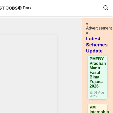
ST JOBS
🌒 Dark
«
Advertisement
»
Latest
Schemes
Update
PMFBY
Pradhan
Mantri
Fasal
Bima
Yojana
2026
📅 01 Aug
2026
PM
Internship