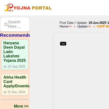
Search
Post Date / Update:
19-Jun-2025 1
Here ...
Home
>>
Update
>>
लाड़ली बह
Recommended
Haryana
Ad
Deen Dayal
Lado
Lakshmi
Yojana 2025
📅 24 Sep 2025
Abha Health
Card
Apply/Download
📅 31 Dec 2024
More >>