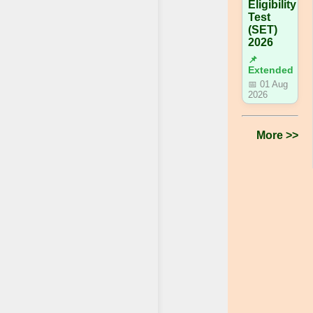
Eligibility
Test
(SET)
2026
📌
Extended
📅 01 Aug
2026
More >>