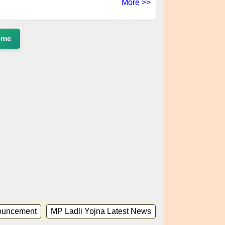
More >>
ome
ouncement
MP Ladli Yojna Latest News
Ladli Behna Diwa