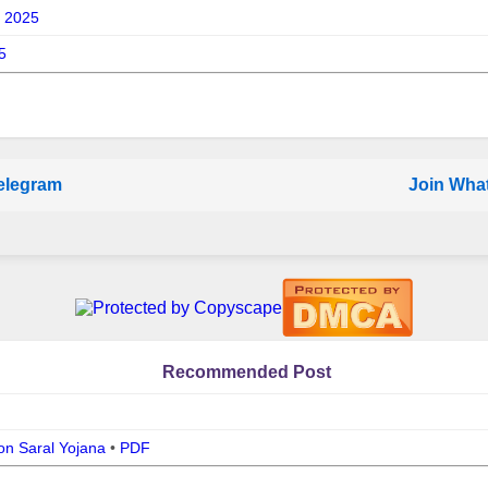
y 2025
25
elegram
Join Wha
Recommended Post
on Saral Yojana
•
PDF