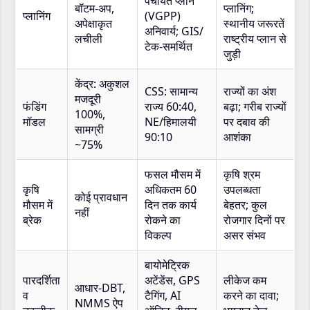
पंचायत प्लान
बॉटम-अप,
प्लानिंग;
प्लानिंग
(VGPP)
अपेक्षाकृत
स्थानीय जरूरतें
अनिवार्य; GIS/
लचीली
राष्ट्रीय प्लान से
टेक-समर्थित
जुड़ी
केंद्र: अकुशल
CSS: सामान्य
राज्यों का अंश
मजदूरी
फंडिंग
राज्य 60:40,
बढ़ा; गरीब राज्यों
100%,
मॉडल
NE/हिमालयी
पर दबाव की
सामग्री
90:10
आशंका
~75%
फसल मौसम में
कृषि श्रम
कृषि
अधिकतम 60
उपलब्धता
कोई प्रावधान
मौसम में
दिन तक कार्य
बेहतर; कुल
नहीं
ब्रेक
रोकने का
रोजगार दिनों पर
विकल्प
असर संभव
बायोमेट्रिक
पारदर्शिता
अटेंडेंस, GPS
लीकेज कम
आधार-DBT,
व
टैगिंग, AI
करने का दावा;
NMMS ऐप