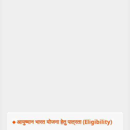
🔸आयुष्मान भारत योजना हेतु पात्रता (Eligibility)