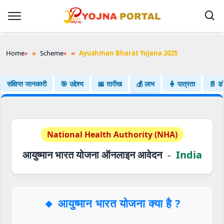
Home
»
Scheme
»
Ayushman Bharat Yojana 2025
संक्षिप्त जानकारी
🎯 उद्देश्य
📅 तारीख
💰 लाभ
🧍 पात्रता
📄 डॉक
National Health Authority (NHA)
आयुष्मान भारत योजना ऑनलाइन आवेदन
-
India
🔸
आयुष्मान भारत योजना क्या है ?