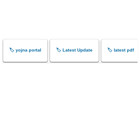
🏷️ yojna portal
🏷️ Latest Update
🏷️ latest pdf