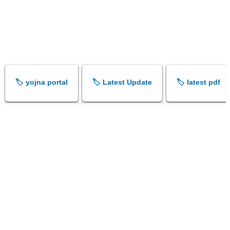
🏷️ yojna portal
🏷️ Latest Update
🏷️ latest pdf