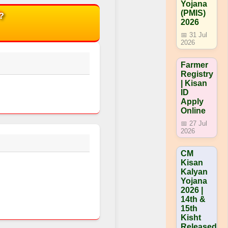
Yojana
(PMIS)
?
2026
📅 31 Jul
2026
Farmer
Registry
| Kisan
ID
Apply
Online
📅 27 Jul
2026
CM
Kisan
Kalyan
Yojana
2026 |
14th &
15th
Kisht
Released