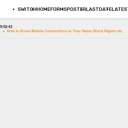
SWITCH
HOME
FORMS
POSTER
LASTDATE
LATES
9:52:43
>
How to Know Mobile Connections in Your Name Block Report etc