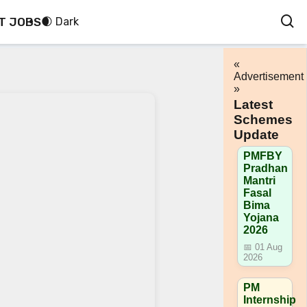
T JOBS
🌒 Dark
«
Advertisement
»
Latest
Schemes
Update
PMFBY
Pradhan
Mantri
Fasal
Bima
Yojana
2026
📅 01 Aug
2026
PM
Internship