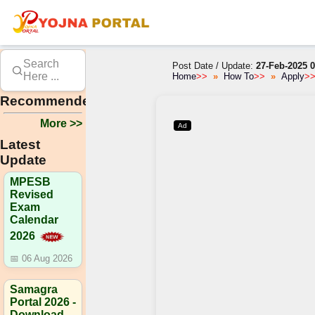
Search
Post Date / Update:
27-Feb-2025 0
Here ...
Home
>>
How To
>>
Apply
>
Recommended
More >>
Ad
Latest
Update
MPESB
Revised
Exam
Calendar
2026
📅 06 Aug 2026
Samagra
Portal 2026 -
Download