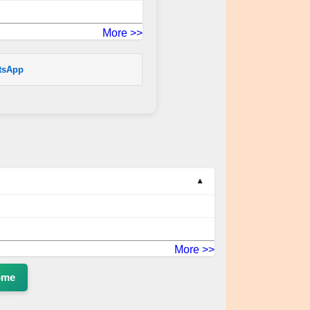
More >>
tsApp
More >>
ome