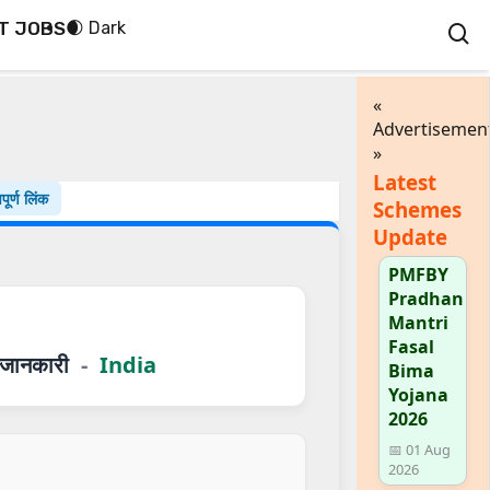
T JOBS
🌒 Dark
«
Advertisemen
»
Latest
पूर्ण लिंक
Schemes
Update
PMFBY
Pradhan
Mantri
Fasal
जानकारी
-
India
Bima
Yojana
2026
📅 01 Aug
2026