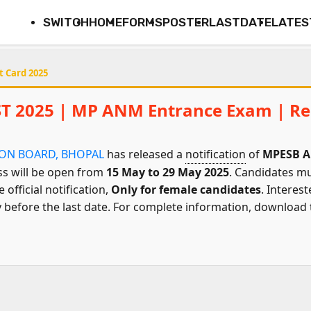
SWITCH
HOME
FORMS
POSTER
LASTDATE
LATES
 Card 2025
 2025 | MP ANM Entrance Exam | Re
ION BOARD, BHOPAL
has released a
notification
of
MPESB AN
ss will be open from
15 May to 29 May 2025
. Candidates mus
e official notification,
Only for female candidates
. Interes
before the last date. For complete information, download th