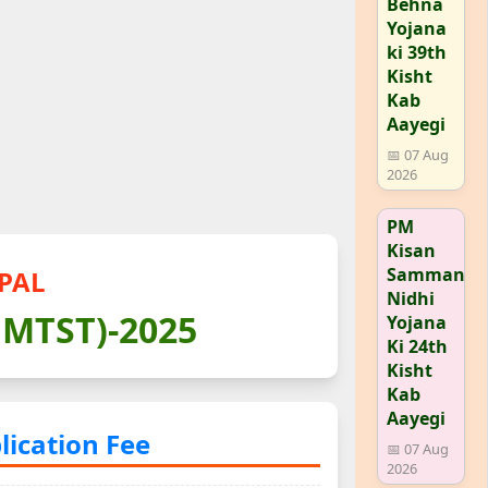
Behna
Yojana
ki 39th
Kisht
Kab
Aayegi
📅 07 Aug
2026
PM
Kisan
Samman
PAL
Nidhi
NMTST)-2025
Yojana
Ki 24th
Kisht
Kab
Aayegi
plication Fee
📅 07 Aug
2026