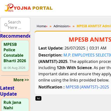
Search
Home
»
Admission
»
MPESB ANMTST Admit
Here ...
Recommended
MPESB ANMTST
MPESB
Last Update:
26/07/2025 | 03:31 AM
Police
Description:
M.P. EMPLOYEES SELECT
Constable
Bharti 2026
(ANMTST)-2025
. The application proce
including
12th With Science
. As per th
📅 06 Aug 2026
important dates and ensure they apply 
More >>
online using the links provided below.
Notification :
MPESB (ANMTST)–2025
Latest
Update
Ad
Ruk Jana
Nahi