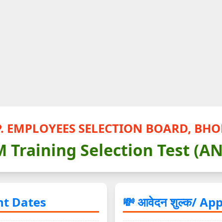
P. EMPLOYEES SELECTION BOARD, BHO
Training Selection Test (A
tant Dates
💸 आवेदन शुल्क/ Ap