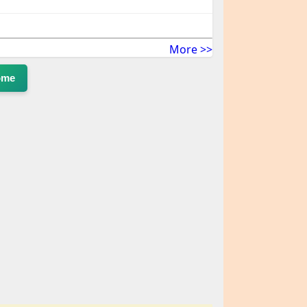
More >>
ome