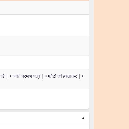
र्ड | • जाति प्रमाण पत्र | • फोटो एवं हस्ताकर | •