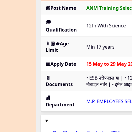
📰Post Name
ANM Training Selec
🎓
12th With Science
Qualification
👨🏼‍🎓Age
Min 17 years
Limit
📅Apply Date
15 May to 29 May 2
📄
• ESB प्रोफाइल या | • 12व
Documents
मोबाइल नबंर | • ईमेल आईडी
🏬
M.P. EMPLOYEES SE
Department