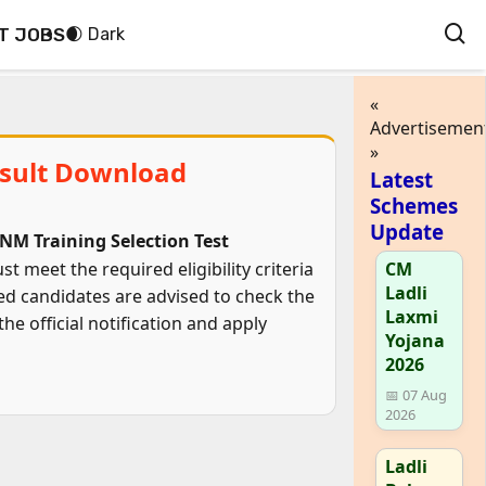
T JOBS
🌒 Dark
«
Advertisemen
»
sult Download
Latest
Schemes
Update
M Training Selection Test
t meet the required eligibility criteria
CM
Ladli
ted candidates are advised to check the
Laxmi
e official notification and apply
Yojana
2026
📅 07 Aug
2026
Ladli