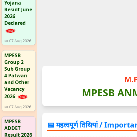
Yojana
Result June
2026
Declared
📅 07 Aug 2026
MPESB
Group 2
Sub Group
4 Patwari
M.
and Other
Vacancy
MPESB ANM 
2026
📅 07 Aug 2026
MPESB
📅 महत्वपूर्ण तिथियां / Impor
ADDET
Result 2026